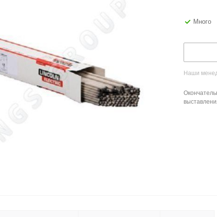
Много
Наши менед
Окончатель
выставлени