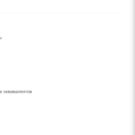
ы
ее эквивалентов