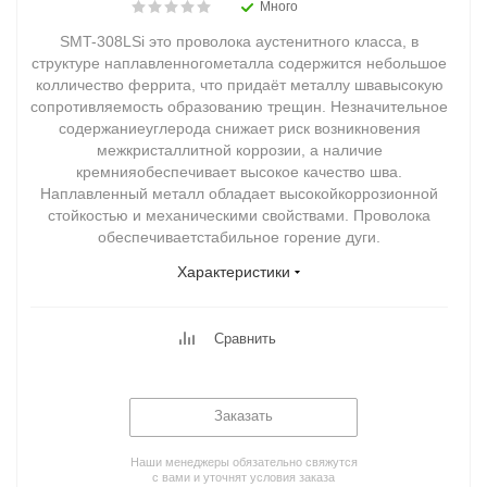
Много
SMT-308LSi это проволока аустенитного класса, в
структуре наплавленногометалла содержится небольшое
колличество феррита, что придаёт металлу швавысокую
сопротивляемость образованию трещин. Незначительное
содержаниеуглерода снижает риск возникновения
межкристаллитной коррозии, а наличие
кремнияобеспечивает высокое качество шва.
Наплавленный металл обладает высокойкоррозионной
стойкостью и механическими свойствами. Проволока
обеспечиваетстабильное горение дуги.
Характеристики
Сравнить
Заказать
Наши менеджеры обязательно свяжутся
с вами и уточнят условия заказа