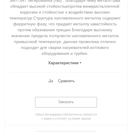
SMT-347 легированна (Nb) , благодаря чему металл шва
обладает высокой стойкостьюпротив межкристаллитной
коррозии и стойкостью к воздействию высоких
температур.Структура наплавленного металла содержит
ферритную фазу, что придаёт металлу швастойкость
против обазования трещин.Благодаря высокому
значению предела ползучести наплавленного металла
привысокой температуе, данная проволока отлично
подходит для сварки нагревателей,котлового
оборудования и турбин.
Характеристики
Сравнить
Заказать
Наши менеджеры обязательно свяжутся
с вами и уточнят условия заказа