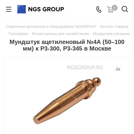
0
Сварочные материалы и оборудование NGSGROUP
-
Каталог товаров
-
Газосварка
-
Резаки ручные для газовой резки
-
Мундштуки к резакам
Мундштук ацетиленовый №4А (50–100
мм) к Р3-300, Р3-345 в Москве