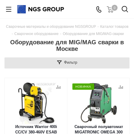
0
Сварочные материалы и оборудование NGSGROUP
-
Каталог товаров
-
Сварочное оборудование
-
Оборудование для MIG/MAG сварки
Оборудование для MIG/MAG сварки в
Москве
Фильтр
НОВИНКА
Источник Warrior 400i
Сварочный полуавтомат
CC/CV 380-460V ESAB
MIGATRONIC OMEGA 300