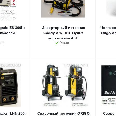
ade ES 300i с
Инверторный источник
Чопперн
кабелей
Caddy Arc 151i. Пульт
Origo Arc 410c O
управления A31.
ого
Много
арат LHN 250i
Сварочный источник ORIGO
Cвароч