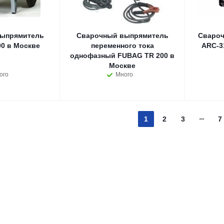
ыпрямитель
Сварочный выпрямитель
Свароч
0 в Москве
переменного тока
ARC-3
однофазный FUBAG TR 200 в
Москве
ого
Много
1
2
3
7