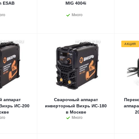
h ESAB
MIG 4004i
ого
Много
АКЦИЯ
 аппарат
Сварочный аппарат
Перен
Вихрь ИС-200
инверторный Вихрь ИС-180
аппара
скве
в Москве
2
ого
Много