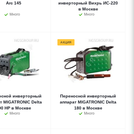
Arc 145
инверторный Вихрь ИС-220
в Москве
Много
Много
АКЦИЯ
осной инверторный
Переносной инверторный
т MIGATRONIC Delta
аппарат MIGATRONIC Delta
00 HP в Москве
180 в Москве
Много
Много