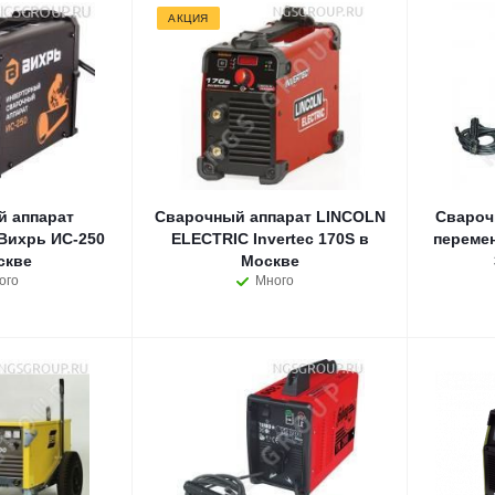
АКЦИЯ
 аппарат
Сварочный аппарат LINCOLN
Свароч
Вихрь ИС-250
ELECTRIC Invertec 170S в
переме
скве
Москве
ого
Много