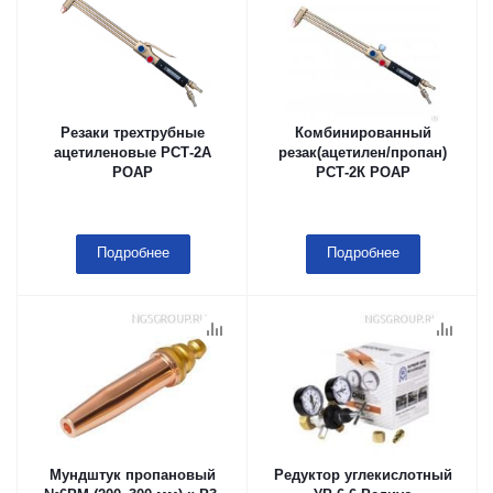
Резаки трехтрубные
Комбинированный
ацетиленовые РСТ-2А
резак(ацетилен/пропан)
РОАР
РСТ-2К РОАР
Подробнее
Подробнее
Мундштук пропановый
Редуктор углекислотный