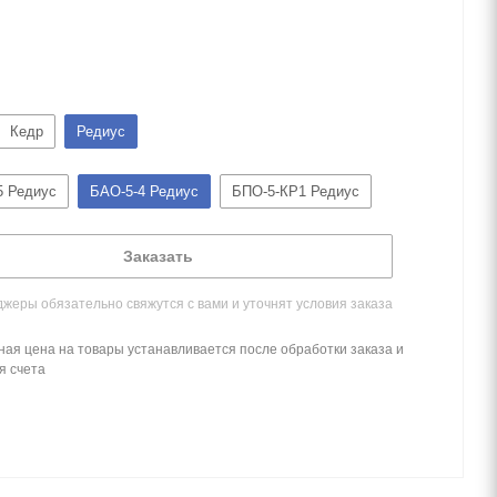
Кедр
Редиус
5 Редиус
БАО-5-4 Редиус
БПО-5-КР1 Редиус
Заказать
жеры обязательно свяжутся с вами и уточнят условия заказа
ная цена на товары устанавливается после обработки заказа и
я счета