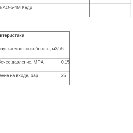
БАО-5-4М Кедр
актеристики
пускаемая способность, м3/ч
5
бочее давление, МПА
0,15
ние на входе, бар
25