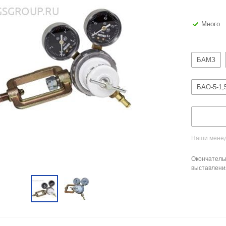
Много
БАМЗ
БАО-5-1,
Наши менед
Окончатель
выставлени