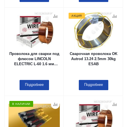
АКЦИЯ
Проволока для сварки под
Сварочная проволока OK
флюсом LINCOLN
Autrod 13.24 2.5mm 30kg
ELECTRIC L-60 1.6 мм
ESAB
Каркасная кассета (тип
B415), 25 kg в мешке с
летучим ингибитором
коррозии (VCI)
Подробнее
Подробнее
В НАЛИЧИИ