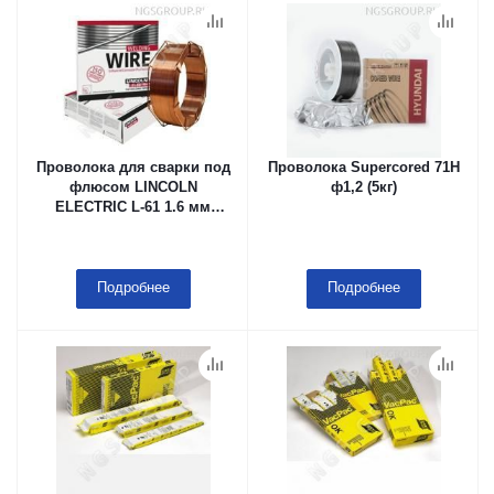
Проволока для сварки под
Проволока Supercored 71H
флюсом LINCOLN
ф1,2 (5кг)
ELECTRIC L-61 1.6 мм
Каркасная кассета (тип
B415), 25 kg, в мешке с
летучим ингибитором
коррозии (VCI)
Подробнее
Подробнее