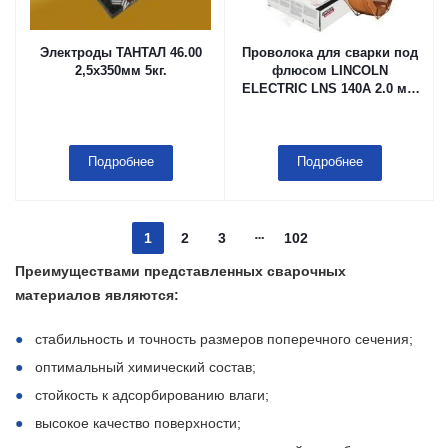
Электроды ТАНТАЛ 46.00
Проволока для сварки под
2,5х350мм 5кг.
флюсом LINCOLN
ELECTRIC LNS 140A 2.0 мм
Каркасная кассета (тип
B415), 25 kg, в мешке с
летучим ингибитором
коррозии (VCI)
Подробнее
Подробнее
1
2
3
102
Преимуществами представленных сварочных
материалов являются:
стабильность и точность размеров поперечного сечения;
оптимальный химический состав;
стойкость к адсорбированию влаги;
высокое качество поверхности;