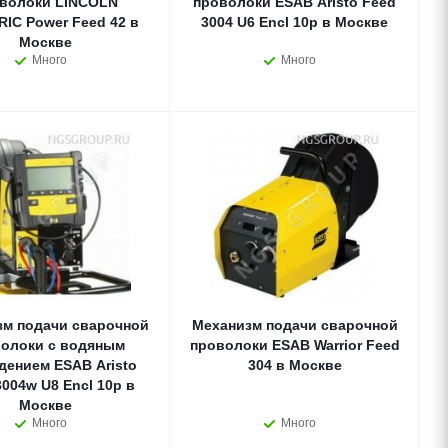
волоки LINCOLN
проволоки ESAB Aristo Feed
IC Power Feed 42 в
3004 U6 Encl 10p в Москве
Москве
Много
Много
зм подачи сварочной
Механизм подачи сварочной
олоки с водяным
проволоки ESAB Warrior Feed
дением ESAB Aristo
304 в Москве
3004w U8 Encl 10p в
Москве
Много
Много