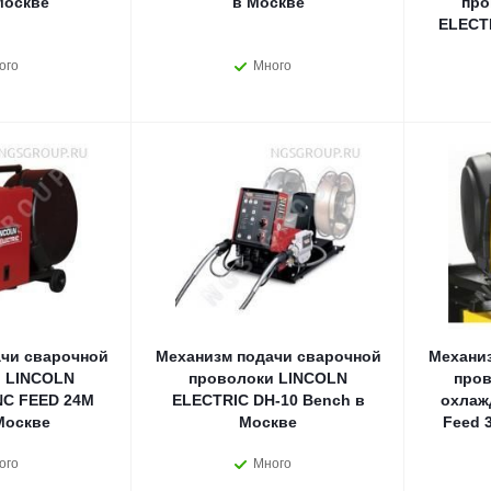
Москве
в Москве
про
ELECTR
ого
Много
чи сварочной
Механизм подачи сварочной
Механи
 LINCOLN
проволоки LINCOLN
пров
NC FEED 24M
ELECTRIC DH-10 Bench в
охлаж
Москве
Москве
Feed 
ого
Много