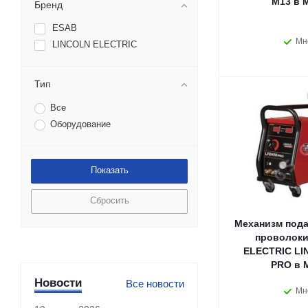
M13 в 
Бренд
ESAB
Мн
LINCOLN ELECTRIC
Тип
Все
Оборудование
Сбросить
Механизм пода
проволоки
ELECTRIC LI
PRO в 
Новости
Все новости
Мн