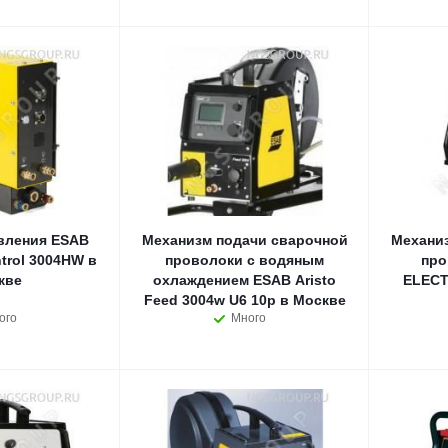
вления ESAB
Механизм подачи сварочной
Механи
trol 3004HW в
проволоки с водяным
про
кве
охлаждением ESAB Aristo
ELECT
Feed 3004w U6 10p в Москве
ого
Много