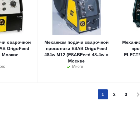
чи сварочной
Механизм подачи сварочной
Механи
AB OrigoFeed
проволоки ESAB OrigoFeed
про
в Москве
484w M12 (ESABFeed 48-4w в
ELECTR
Москве
ого
Много
1
2
3