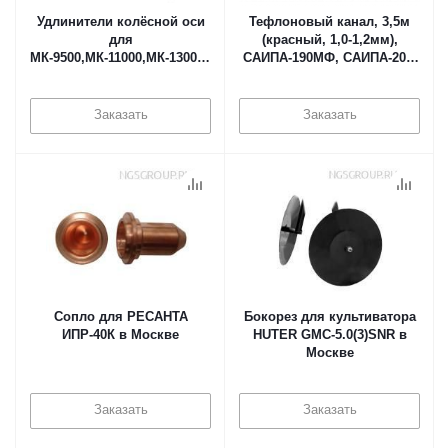
Удлинители колёсной оси
Тефлоновый канал, 3,5м
для
(красный, 1,0-1,2мм),
МК-9500,МК-11000,МК-13000,МК-15000
САИПА-190МФ, САИПА-200,
(шестиг.d 32*32*185) (комп.
САИПА-220, САИПА-220
2 шт.) в Москве
Синергия, САИПА-250,
САИПА-350, САИПА-500 в
Заказать
Заказать
Москве
Сопло для РЕСАНТА
Бокорез для культиватора
ИПР-40К в Москве
HUTER GMC-5.0(3)SNR в
Москве
Заказать
Заказать