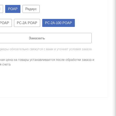
Н
РОАР
Редиус
 РОАР
РС-2А РОАР
РС-2А-100 РОАР
Заказать
жеры обязательно свяжутся с вами и уточнят условия заказа
ная цена на товары устанавливается после обработки заказа и
я счета