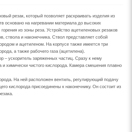
вый резак, который позволяет раскраивать изделия из
тв основано на нагревании материала до высоких
в горения из зоны реза. Устройство ацетиленовых резаков
в, ствола и наконечника. Ствол представляет собой
ородом и ацетиленом. На корпусе также имеется три
ода, а также рабочего газа (ацетилена).
р – ускоритель заряженных частиц. Сразу к нему
а и химически чистого кислорода. Камера смешения плавно
орода. На ней расположен вентиль, регулирующий подачу
его кислорода присоединены к наконечнику. Он состоит из
езака.