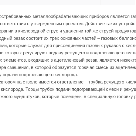
остребованных металлообрабатывающих приборов является газо
соответствии с утвержденным проектом. Действие таких устройс
горании в кислородной струе и удалении той же струей продукто
дный резак состоит их трех основных частей – газовых баллоно
ями, которые служат для присоединения газовых рукавов с кисл
ю которых регулируют подачу режущего и подогревающего кислор
 элементов, входящих в ацетиленовый резак, является инжекто
ра смешения, в которой образуется горючая смесь из ацетилен
у подачи подогревающего кислорода.
ктором на стволе имеется ответвление – трубка режущего кисл
 кислорода. Торцы трубок подачи подогревающей смеси и режущ
ужного мундштуков, которые помещены в специальную головку р