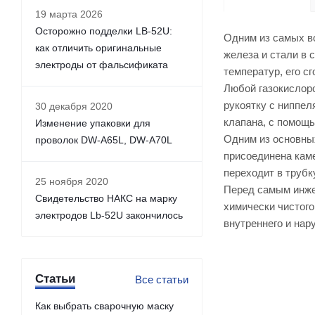
19 марта 2026
Осторожно подделки LB-52U:
Одним из самых в
как отличить оригинальные
железа и стали в 
электроды от фальсификата
температур, его с
Любой газокислоро
рукоятку с ниппел
30 декабря 2020
клапана, с помощь
Изменение упаковки для
Одним из основных
проволок DW-A65L, DW-A70L
присоединена каме
переходит в трубк
25 ноября 2020
Перед самым инже
Свидетельство НАКС на марку
химически чистого
электродов Lb-52U закончилось
внутреннего и нар
Статьи
Все статьи
Как выбрать сварочную маску