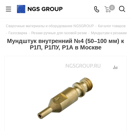
0
Сварочные материалы и оборудование NGSGROUP
-
Каталог товаров
-
Газосварка
-
Резаки ручные для газовой резки
-
Мундштуки к резакам
Мундштук внутренний №4 (50–100 мм) к
Р1П, Р1ПУ, Р1А в Москве