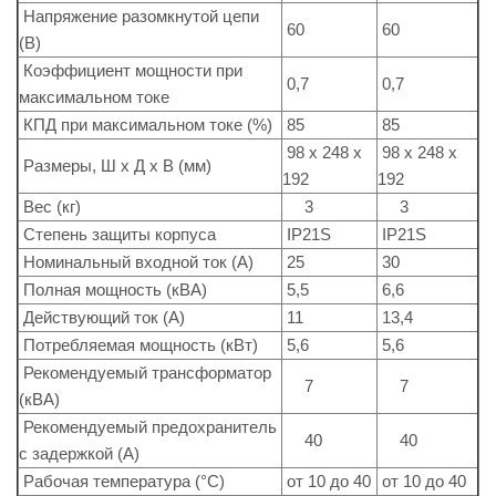
Напряжение разомкнутой цепи
60
60
(В)
Коэффициент мощности при
0,7
0,7
максимальном токе
КПД при максимальном токе (%)
85
85
98 x 248 x
98 x 248 x
Размеры, Ш x Д x В (мм)
192
192
Вес (кг)
3
3
Степень защиты корпуса
IP21S
IP21S
Номинальный входной ток (A)
25
30
Полная мощность (кВА)
5,5
6,6
Действующий ток (A)
11
13,4
Потребляемая мощность (кВт)
5,6
5,6
Рекомендуемый трансформатор
7
7
(кВА)
Рекомендуемый предохранитель
40
40
с задержкой (A)
Рабочая температура (°C)
от 10 до 40
от 10 до 40