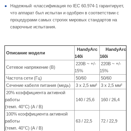
Надежный -классификация по IEC 60.974-1 гарантирует,
что аппарат был испытан и одобрен в соответствии с
процедурами самых строгих мировых стандартов на
сварочные испытания.
HandyArc
HandyArc
Описание модели
140i
160i
220В ~ +/-
220В ~ +/-
Сетевое напряжение (В)
15%
15%
Частота сети (Гц)
50/60
50/60
Сечение кабеля питания (медь)
3 x 2,5 мм²
3 x 2,5 мм²
20% коэффициента активной
работы
140 / 25,6
160 / 26,4
(темп. 40°C) (А / В)
100% коэффициента активной
работы
63 / 22,5
72 / 22,9
(темп. 40°C) (А / В)