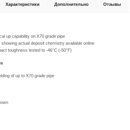
Характеристики
Дополнительно
Отзывы
cal up capability on X70 grade pipe
e showing actual deposit chemistry available online
act toughness tested to -46°C (-50°F)
ns
lding of up to X70 grade pipe
 down