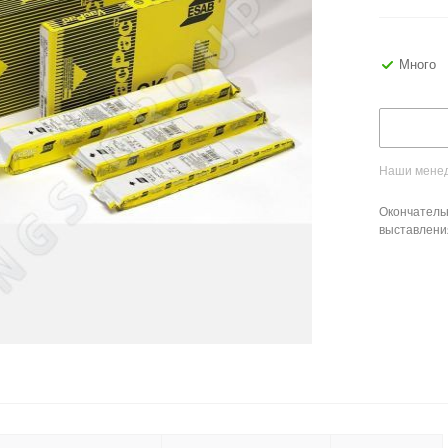
Много
Наши менед
Окончатель
выставлени