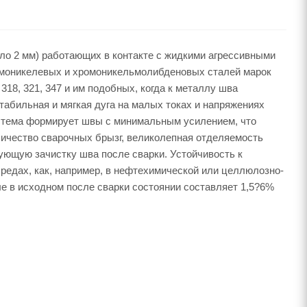
ло 2 мм) работающих в контакте с жидкими агрессивными
омоникелевых и хромоникельмолибденовых сталей марок
18, 321, 347 и им подобных, когда к металлу шва
табильная и мягкая дуга на малых токах и напряжениях
система формирует швы с минимальным усилением, что
ичество сварочных брызг, великолепная отделяемость
ующую зачистку шва после сварки. Устойчивость к
редах, как, например, в нефтехимической или целлюлозно-
 в исходном после сварки состоянии составляет 1,5?6%