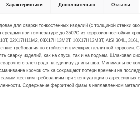
Характеристики
Дополнительно
Отзывы
ован для сварки тонкостенных изделий (с толщиной стенки око
 средами при температуре до 350?С из коррозионностойких хр
0Т, 02Х17Н11М2, 08Х17Н13М2Т, 10Х17Н13М3Т, AISI 304L, 316L, 3
ткие требования по стойкости к межкристаллитной коррозии. С
ть сварку изделий, как на спуск, так и на подъем. Шлаковая 
 сварочного электрода на единицу длины шва. Минимальное кол
смачивание кромок стыка сокращают потери времени на послед
 самым жестким требованиям при эксплуатации в агрессивных с
енности. Содержание ферритной фазы в наплавленном металле