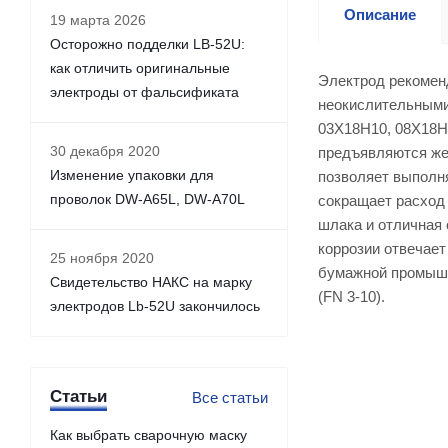
Описание
19 марта 2026
Осторожно подделки LB-52U:
как отличить оригинальные
Электрод рекоменд
электроды от фальсификата
неокислительными
03Х18Н10, 08Х18Н1
30 декабря 2020
предъявляются жес
Изменение упаковки для
позволяет выполня
проволок DW-A65L, DW-A70L
сокращает расход
шлака и отличная 
коррозии отвечает
25 ноября 2020
бумажной промышл
Свидетельство НАКС на марку
(FN 3-10).
электродов Lb-52U закончилось
Статьи
Все статьи
Как выбрать сварочную маску