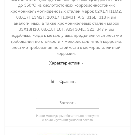
до 350°С из кислотостойких коррозионностойких
хромоникельмолибденовых сталей марок 02Х17Н11М2,
08Х17Н13М2Т, 10Х17Н13М3Т, AISI 316L, 318 и им
аналогичных, а также хромоникелевых сталей марок
03Х18Н10, 08Х18Н10Т, AISI 304L, 321, 347 и им
подобных, когда к металлу шва предъявляются жесткие
требования по стойкости к межкристаллитной коррозии.
жесткие требования по стойкости к межкристаллитной
коррозии.
Характеристики
Сравнить
Заказать
Наши менеджеры обязательно свяжутся
с вами и уточнят условия заказа