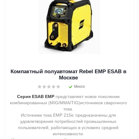
Компактный полуавтомат Rebel EMP ESAB в
Москве
Много
Серия ESAB EMP
представляет новое поколение
комбинированных (MIG/MMA/TIG)источников сварочного
тока.
Источники тока EMP 215ic предназначены для
удовлетворения потребностей промышленных
пользователей, работающих в условиях средней
интенсивности.