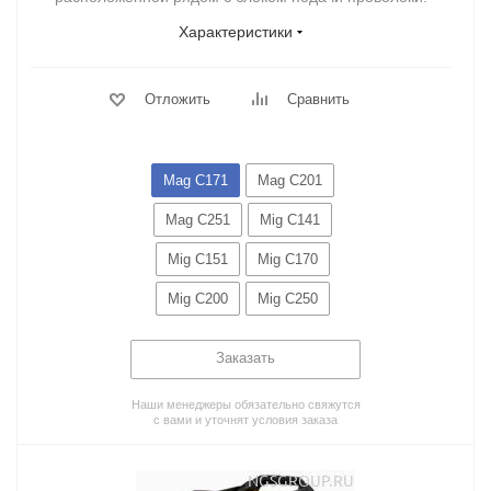
Характеристики
Отложить
Сравнить
Mag C171
Mag C201
Mag C251
Mig C141
Mig C151
Mig C170
Mig C200
Mig C250
Заказать
Наши менеджеры обязательно свяжутся
с вами и уточнят условия заказа