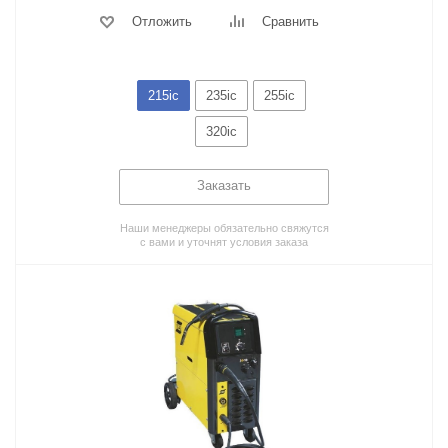
Отложить
Сравнить
215ic
235ic
255ic
320ic
Заказать
Наши менеджеры обязательно свяжутся
с вами и уточнят условия заказа