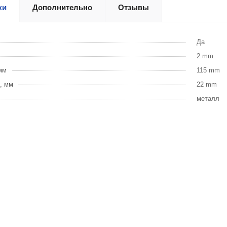
ки
Дополнительно
Отзывы
Да
2 mm
мм
115 mm
, мм
22 mm
металл