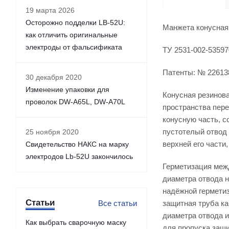
19 марта 2026
Осторожно подделки LB-52U:
Манжета конусная
как отличить оригинальные
электроды от фальсификата
ТУ 2531-002-53597
Патенты: № 2261388
30 декабря 2020
Изменение упаковки для
Конусная резинова
проволок DW-A65L, DW-A70L
пространства пере
конусную часть, с
пустотелый отвод 
25 ноября 2020
верхней его части
Свидетельство НАКС на марку
электродов Lb-52U закончилось
Герметизация межд
диаметра отвода н
надёжной герметиз
Статьи
Все статьи
защитная труба ка
диаметра отвода и
Как выбрать сварочную маску
для пропуска защи