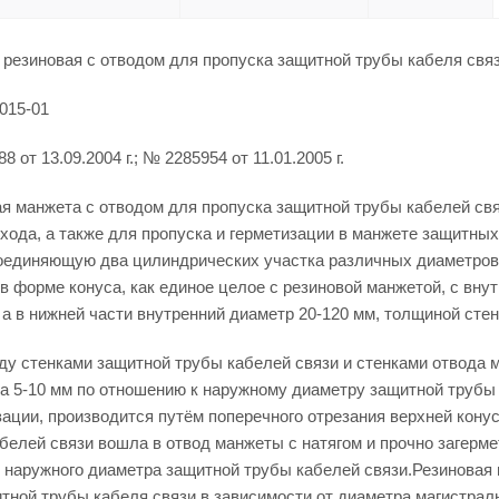
 резиновая с отводом для пропуска защитной трубы кабеля св
015-01
 от 13.09.2004 г.; № 2285954 от 11.01.2005 г.
я манжета с отводом для пропуска защитной трубы кабелей св
хода, а также для пропуска и герметизации в манжете защитны
оединяющую два цилиндрических участка различных диаметров.
в форме конуса, как единое целое с резиновой манжетой, с вну
, а в нижней части внутренний диаметр 20-120 мм, толщиной стен
у стенками защитной трубы кабелей связи и стенками отвода м
а 5-10 мм по отношению к наружному диаметру защитной трубы 
ации, производится путём поперечного отрезания верхней конусн
белей связи вошла в отвод манжеты с натягом и прочно загерме
 наружного диаметра защитной трубы кабелей связи.Резиновая 
тной трубы кабеля связи в зависимости от диаметра магистрал