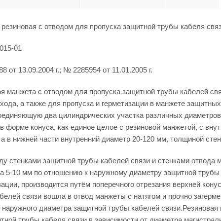
 резиновая с отводом для пропуска защитной трубы кабеля св
015-01
 от 13.09.2004 г.; № 2285954 от 11.01.2005 г.
я манжета с отводом для пропуска защитной трубы кабелей св
хода, а также для пропуска и герметизации в манжете защитны
оединяющую два цилиндрических участка различных диаметров.
в форме конуса, как единое целое с резиновой манжетой, с вну
, а в нижней части внутренний диаметр 20-120 мм, толщиной стен
у стенками защитной трубы кабелей связи и стенками отвода м
а 5-10 мм по отношению к наружному диаметру защитной трубы 
ации, производится путём поперечного отрезания верхней конусн
белей связи вошла в отвод манжеты с натягом и прочно загерме
 наружного диаметра защитной трубы кабелей связи.Резиновая 
тной трубы кабеля связи в зависимости от диаметра магистрал