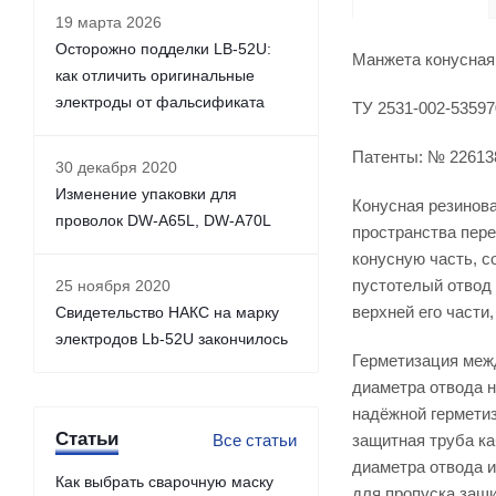
19 марта 2026
Осторожно подделки LB-52U:
Манжета конусная
как отличить оригинальные
электроды от фальсификата
ТУ 2531-002-53597
Патенты: № 2261388
30 декабря 2020
Изменение упаковки для
Конусная резинова
проволок DW-A65L, DW-A70L
пространства пере
конусную часть, с
пустотелый отвод 
25 ноября 2020
верхней его части
Свидетельство НАКС на марку
электродов Lb-52U закончилось
Герметизация межд
диаметра отвода н
надёжной герметиз
Статьи
Все статьи
защитная труба ка
диаметра отвода и
Как выбрать сварочную маску
для пропуска защи