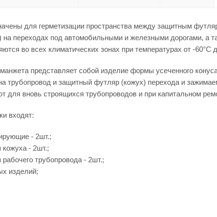
ачены для герметизации пространства между защитным футляро
) на переходах под автомобильными и железными дорогами, а 
ются во всех климатических зонах при температурах от -60°С д
манжета представляет собой изделие формы усеченного конус
на трубопровод и защитный футляр (кожух) перехода и зажима
т для вновь строящихся трубопроводов и при капитальном ремо
ки входят:
рующие - 2шт.;
кожуха - 2шт.;
 рабочего трубопровода - 2шт.;
ых изделий;