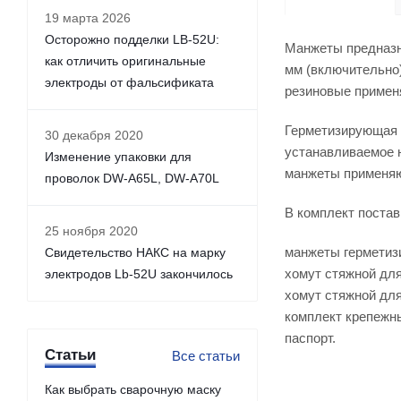
19 марта 2026
Осторожно подделки LB-52U:
Манжеты предназн
как отличить оригинальные
мм (включительно
электроды от фальсификата
резиновые применя
Герметизирующая 
30 декабря 2020
устанавливаемое 
Изменение упаковки для
манжеты применяю
проволок DW-A65L, DW-A70L
В комплект постав
25 ноября 2020
манжеты герметизи
Свидетельство НАКС на марку
хомут стяжной для 
электродов Lb-52U закончилось
хомут стяжной для
комплект крепежн
паспорт.
Статьи
Все статьи
Как выбрать сварочную маску