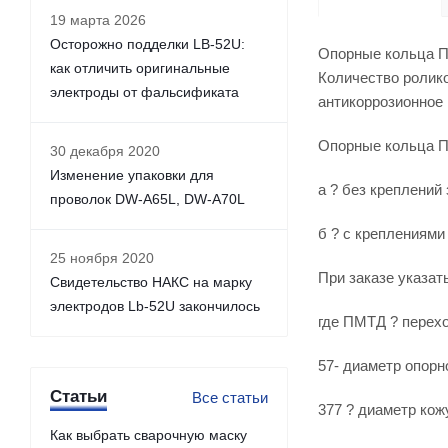
19 марта 2026
Осторожно подделки LB-52U:
Опорные кольца ПМ
как отличить оригинальные
Количество ролико
электроды от фальсификата
антикоррозионное
Опорные кольца ПМ
30 декабря 2020
Изменение упаковки для
а ? без креплений
проволок DW-A65L, DW-A70L
б ? с креплениями
25 ноября 2020
При заказе указать
Свидетельство НАКС на марку
электродов Lb-52U закончилось
где ПМТД ? перехо
57- диаметр опорн
Статьи
Все статьи
377 ? диаметр кож
Как выбрать сварочную маску