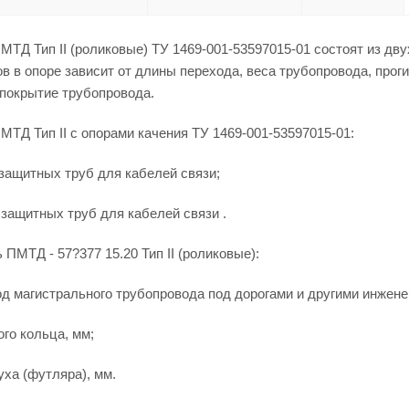
ТД Тип II (роликовые) ТУ 1469-001-53597015-01 состоят из дв
в в опоре зависит от длины перехода, веса трубопровода, про
 покрытие трубопровода.
ТД Тип II с опорами качения ТУ 1469-001-53597015-01:
 защитных труб для кабелей связи;
 защитных труб для кабелей связи .
 ПМТД - 57?377 15.20 Тип II (роликовые):
д магистрального трубопровода под дорогами и другими инжен
ого кольца, мм;
уха (футляра), мм.