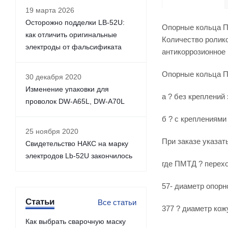
19 марта 2026
Осторожно подделки LB-52U:
Опорные кольца ПМ
как отличить оригинальные
Количество ролико
электроды от фальсификата
антикоррозионное
Опорные кольца ПМ
30 декабря 2020
Изменение упаковки для
а ? без креплений
проволок DW-A65L, DW-A70L
б ? с креплениями
25 ноября 2020
При заказе указать
Свидетельство НАКС на марку
электродов Lb-52U закончилось
где ПМТД ? перехо
57- диаметр опорн
Статьи
Все статьи
377 ? диаметр кож
Как выбрать сварочную маску