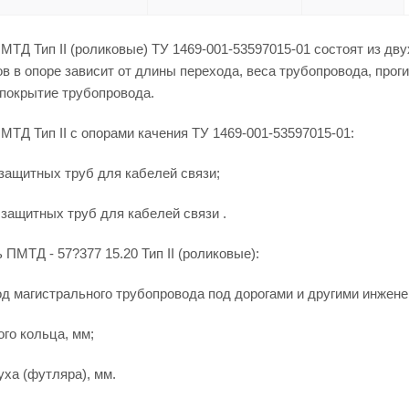
ТД Тип II (роликовые) ТУ 1469-001-53597015-01 состоят из дв
в в опоре зависит от длины перехода, веса трубопровода, про
 покрытие трубопровода.
ТД Тип II с опорами качения ТУ 1469-001-53597015-01:
 защитных труб для кабелей связи;
 защитных труб для кабелей связи .
 ПМТД - 57?377 15.20 Тип II (роликовые):
д магистрального трубопровода под дорогами и другими инжен
ого кольца, мм;
уха (футляра), мм.