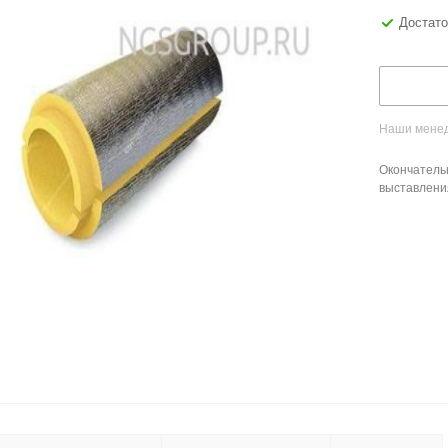
Достато
Наши менед
Окончатель
выставлени