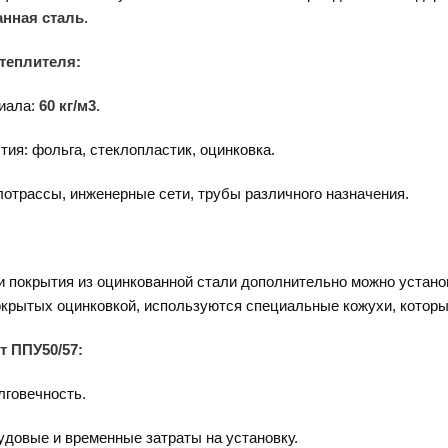
анная сталь
.
теплителя:
риала:
60 кг/м3
.
тия: фольга, стеклопластик, оцинковка.
лотрассы, инженерные сети, трубы различного назначения.
:
 покрытия из оцинкованной стали дополнительно можно устано
окрытых оцинковкой, используются специальные кожухи, которы
 ППУ50/57:
лговечность.
довые и временные затраты на установку.