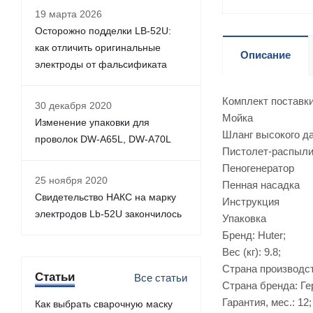
19 марта 2026
Осторожно подделки LB-52U:
как отличить оригинальные
Описание
электроды от фальсификата
Комплект поставки
30 декабря 2020
Мойка
Изменение упаковки для
Шланг высокого д
проволок DW-A65L, DW-A70L
Пистолет-распыл
Пеногенератор
25 ноября 2020
Пенная насадка
Свидетельство НАКС на марку
Инструкция
электродов Lb-52U закончилось
Упаковка
Бренд: Huter;
Вес (кг): 9.8;
Страна производст
Статьи
Все статьи
Страна бренда: Ге
Гарантия, мес.: 12;
Как выбрать сварочную маску