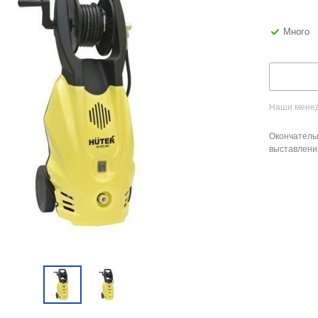
Много
Наши менед
Окончатель
выставлени