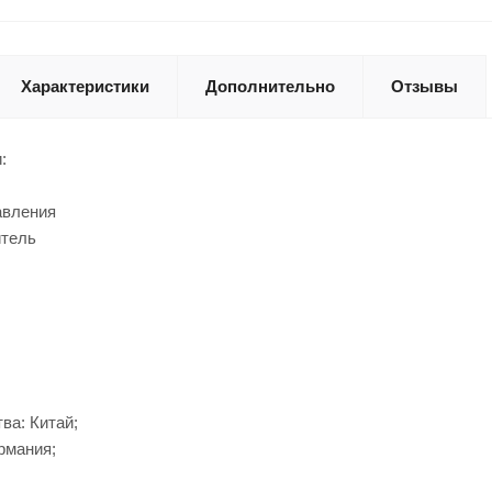
Характеристики
Дополнительно
Отзывы
:
авления
итель
ва: Китай;
рмания;