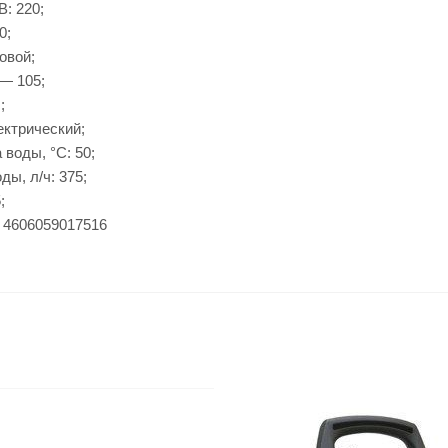
В: 220;
0;
овой;
 — 105;
;
ектрический;
 воды, °C: 50;
ды, л/ч: 375;
;
 4606059017516