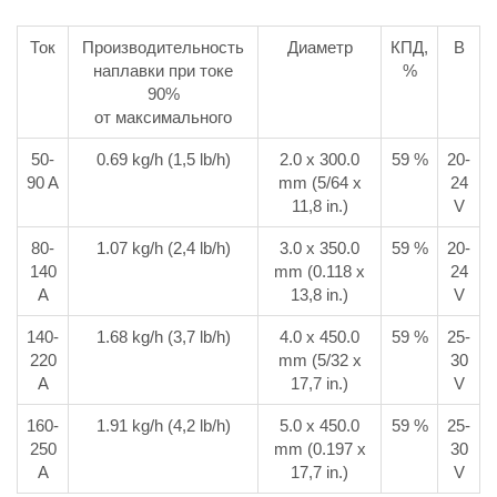
Ток
Производительность
Диаметр
КПД,
В
наплавки при токе
%
90%
от максимального
50-
0.69 kg/h (1,5 lb/h)
2.0 x 300.0
59 %
20-
90 A
mm (5/64 x
24
11,8 in.)
V
80-
1.07 kg/h (2,4 lb/h)
3.0 x 350.0
59 %
20-
140
mm (0.118 x
24
A
13,8 in.)
V
140-
1.68 kg/h (3,7 lb/h)
4.0 x 450.0
59 %
25-
220
mm (5/32 x
30
A
17,7 in.)
V
160-
1.91 kg/h (4,2 lb/h)
5.0 x 450.0
59 %
25-
250
mm (0.197 x
30
A
17,7 in.)
V