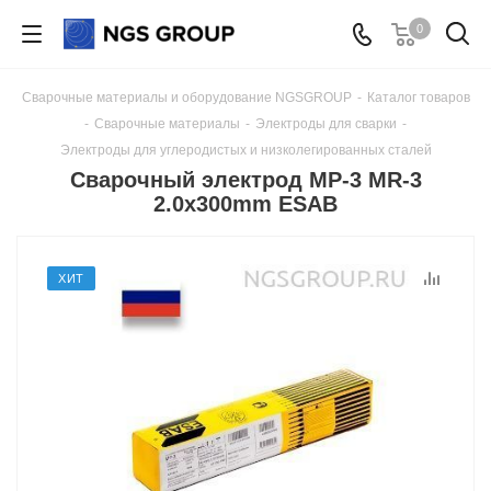
0
Сварочные материалы и оборудование NGSGROUP
-
Каталог товаров
-
Сварочные материалы
-
Электроды для сварки
-
Электроды для углеродистых и низколегированных сталей
Сварочный электрод МР-3 MR-3
2.0x300mm ESAB
ХИТ