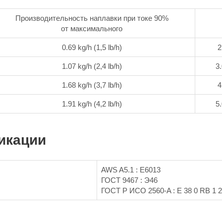
Производительность наплавки при токе 90%
от максимального
0.69 kg/h (1,5 lb/h)
2
1.07 kg/h (2,4 lb/h)
3.
1.68 kg/h (3,7 lb/h)
4
1.91 kg/h (4,2 lb/h)
5.
икации
AWS A5.1 : E6013
ГОСТ 9467 : Э46
ГОСТ Р ИСО 2560-A : E 38 0 RB 1 2