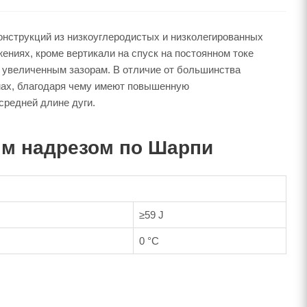
онструкций из низкоуглеродистых и низколегированных
ниях, кроме вертикали на спуск на постоянном токе
 увеличенным зазорам. В отличие от большинства
мах, благодаря чему имеют повышенную
средней длине дуги.
ым надрезом по Шарпи
≥59 J
0 °C