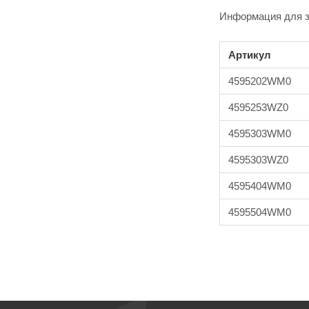
Информация для з
Артикул
4595202WM0
4595253WZ0
4595303WM0
4595303WZ0
4595404WM0
4595504WM0