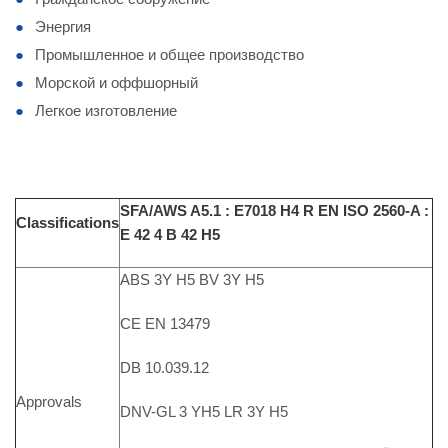
Энергия
Промышленное и общее производство
Морской и оффшорный
Легкое изготовление
SFA/AWS A5.1 : E7018 H4 R EN ISO 2560-A :
Classifications
E 42 4 B 42 H5
ABS 3Y H5 BV 3Y H5
CE EN 13479
DB 10.039.12
Approvals
DNV-GL 3 YH5 LR 3Y H5