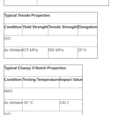
Typical Tensile Properties
Condition
Yield Strength
Tensile Strength
Elongation
ISO
As Welded
475 MPa
565 MPa
29 %
Typical Charpy V-Notch Properties
Condition
Testing Temperature
Impact Value
AWS
As Welded
-30 °C
130 J
ISO