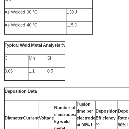
As Welded
-30 °C
130 J
As Welded
-40 °C
115 J
Typical Weld Metal Analysis %
C
Mn
Si
0.06
1.1
0.5
Deposition Data
Fusion
Number of
time per
Deposition
Depos
electrodes/
Diameter
Current
Voltage
electrode
Efficiency
Rate
kg weld
at 90% I
%
90% I
metal