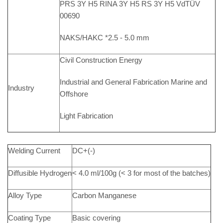
PRS 3Y H5 RINA 3Y H5 RS 3Y H5 VdTÜV
00690
NAKS/HAKC *2.5 - 5.0 mm
Civil Construction Energy
Industrial and General Fabrication Marine and
Industry
Offshore
Light Fabrication
Welding Current
DC+(-)
Diffusible Hydrogen
< 4.0 ml/100g (< 3 for most of the batches)
Alloy Type
Carbon Manganese
Coating Type
Basic covering