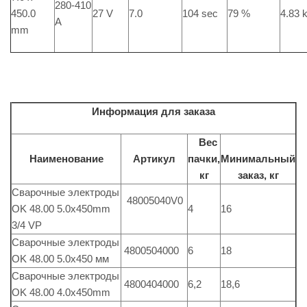
280-410
450.0
27 V
7.0
104 sec
79 %
4.83 
A
mm
И
нформация для заказа
Вес
Наименование
Артикул
пачки,
Минимальный
кг
заказ, кг
Сварочные электроды
48005040V0
OK 48.00 5.0x450mm
4
16
3/4 VP
Сварочные электроды
4800504000
6
18
OK 48.00 5.0x450 мм
Сварочные электроды
4800404000
6,2
18,6
OK 48.00 4.0x450mm