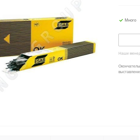
Много
Наши менед
Окончатель
выставлени