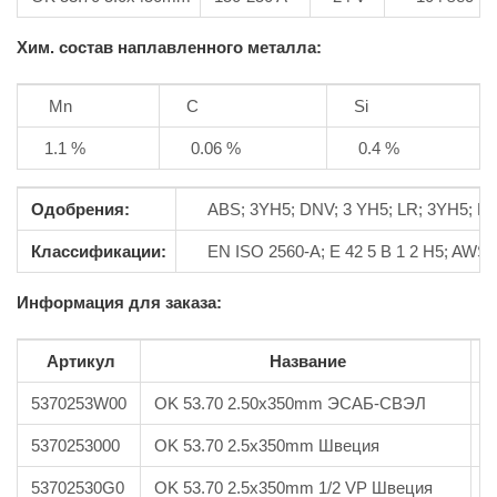
Хим. состав наплавленного металла:
Mn
С
Si
1.1 %
0.06 %
0.4 %
Одобрения:
ABS; 3YH5; DNV; 3 YH5; LR; 3YH5; Га
Классификации:
EN ISO 2560-A; E 42 5 B 1 2 H5; AWS A
Информация для заказа:
Артикул
Название
В
5370253W00
OK 53.70 2.50x350mm ЭСАБ-СВЭЛ
8
5370253000
OK 53.70 2.5x350mm Швеция
8
53702530G0
OK 53.70 2.5x350mm 1/2 VP Швеция
6