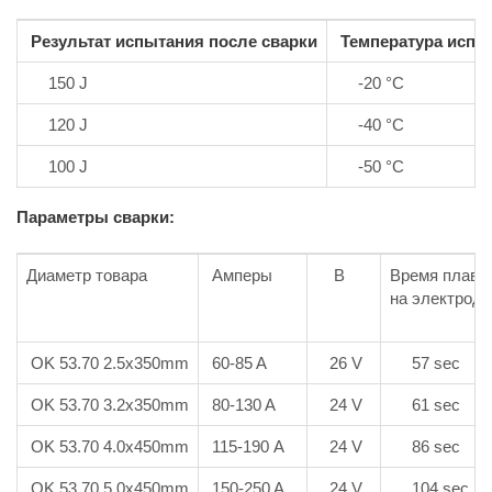
Результат испытания после сварки
Температура испы
150 J
-20 °C
120 J
-40 °C
100 J
-50 °C
Параметры сварки:
Диаметр товара
Амперы
В
Время плавл
на электрод 
OK 53.70 2.5x350mm
60-85 A
26 V
57 sec
OK 53.70 3.2x350mm
80-130 A
24 V
61 sec
OK 53.70 4.0x450mm
115-190 A
24 V
86 sec
OK 53.70 5.0x450mm
150-250 A
24 V
104 sec