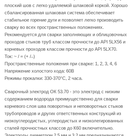
плоский шов с легко удаляемой шлаковой коркой. Хорошо
сбалансированная шлаковая система обеспечивает
стабильное горение дуги и позволяет легко производить
сварку во всех пространственных положениях.
Рекомендуется для сварки заполняющих и облицовочных
проходов стыков труб классом прочности до API 5LX56 и
корневых проходов классом прочности до API 5LX70.
Ток: ~ / = (+ / ̶ )
Пространственные положения при сварке: 1, 2, 3, 4, 6
Напряжение холостого хода: 60В
Режимы прокалки: 330-370°С, 2 часа.
Сварочный электрод ОК 53.70 - это электрод с низким
содержанием водорода преимущественно для сварки
корневого слоя шва поворотных и неповоротных стыков
трубопроводов и других ответственных конструкций из
низкоуглеродистых, углеродистых и низколегированных
сталей прочностных классов до К60 включительно.
Электроды диаметром 2,5 мм и 3,2 мм предназначаются