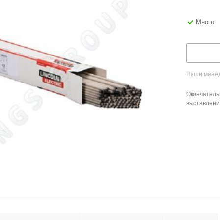
Много
Наши менед
Окончатель
выставлени