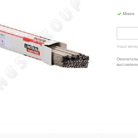
Много
Наши менед
Окончатель
выставлени