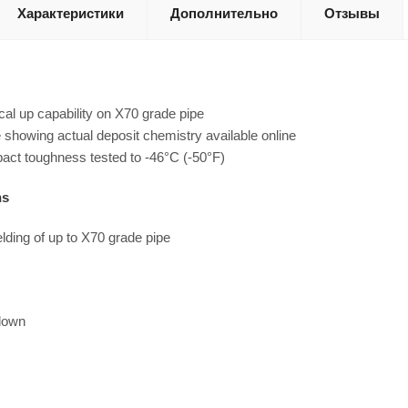
Характеристики
Дополнительно
Отзывы
cal up capability on X70 grade pipe
e showing actual deposit chemistry available online
act toughness tested to -46°C (-50°F)
ns
lding of up to X70 grade pipe
 down