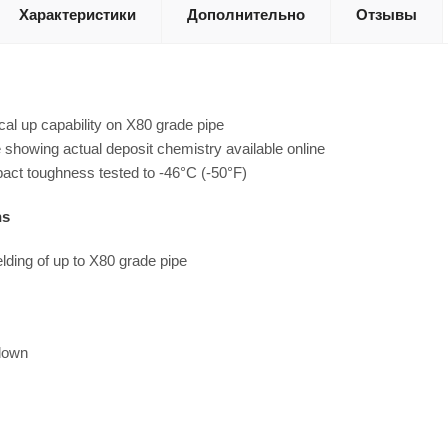
Характеристики
Дополнительно
Отзывы
cal up capability on X80 grade pipe
e showing actual deposit chemistry available online
act toughness tested to -46°C (-50°F)
ns
lding of up to X80 grade pipe
 down