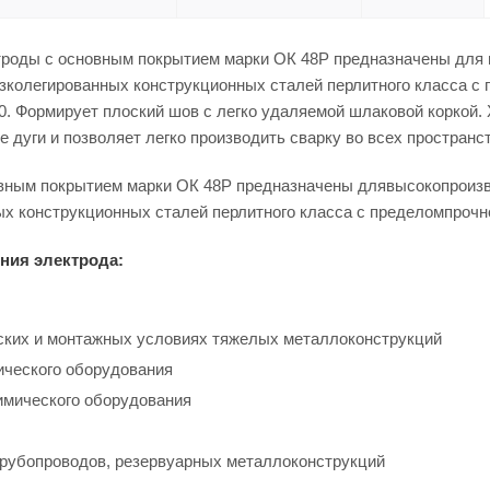
роды с основным покрытием марки ОК 48Р предназначены для 
зколегированных конструкционных сталей перлитного класса с
00. Формирует плоский шов с легко удаляемой шлаковой коркой
е дуги и позволяет легко производить сварку во всех простран
вным покрытием марки ОК 48Р предназначены длявысокопроизв
х конструкционных сталей перлитного класса с пределомпрочно
ния электрода:
ских и монтажных условиях тяжелых металлоконструкций
ического оборудования
имического оборудования
трубопроводов, резервуарных металлоконструкций