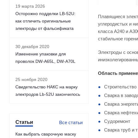
19 марта 2026
Осторожно подделки LB-52U:
Плавящиеся элект
как отличить оригинальные
углеродистых и ни
электроды от фальсификата
класса А240 и А3
стабильное горени
30 декабря 2020
Электроды с осно
Изменение упаковки для
инизколегированны
проволок DW-A65L, DW-A70L
Область примене
25 ноября 2020
Строительство
Свидетельство НАКС на марку
электродов Lb-52U закончилось
Сварка в завод
Сварка энергет
Сварка нефтех
Судоремонт
Статьи
Все статьи
Сварка труб и 
Как выбрать сварочную маску