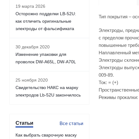
19 марта 2026
Осторожно подделки LB-52U:
Тип покрытия – ос
как отличить оригинальные
электроды от фальсификата
Электроды, предн
с пределом прочно
повышенные требов
30 декабря 2020
Наплавленный мет
Изменение упаковки для
Электроды склонн
проволок DW-A65L, DW-A70L
Электроды выпуск
009-89.
25 ноября 2020
Ток: = (+)
Свидетельство НАКС на марку
Пространственные п
электродов Lb-52U закончилось
Режимы прокалки: 
Статьи
Все статьи
Как выбрать сварочную маску