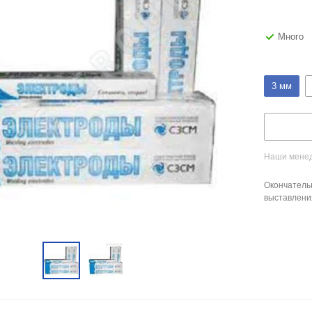
Много
3 мм
Наши менед
Окончатель
выставлени