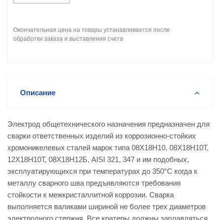
Окончательная цена на товары устанавливается после
обработки заказа и выставления счета
Описание
Электрод общетехнического назначения предназначен для
сварки ответственных изделий из коррозионно-стойких
хромоникелевых сталей марок типа 08Х18Н10, 08Х18Н10Т,
12Х18Н10Т, 08Х18Н12Б, AISI 321, 347 и им подобных,
эксплуатирующихся при температурах до 350°C когда к
металлу сварного шва предъявляются требования
стойкости к межкристаллитной коррозии. Сварка
выполняется валиками шириной не более трех диаметров
электродного стержня. Все кратеры должны заплавляться