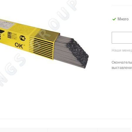
Много
Наши менед
Окончатель
выставлени