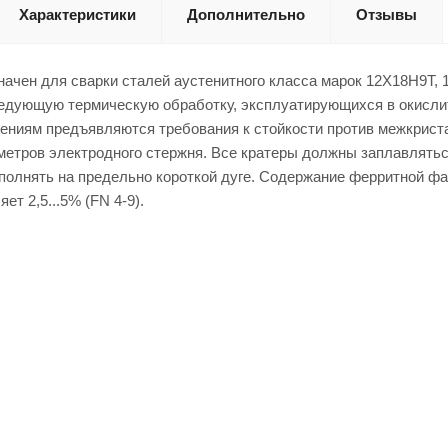
Характеристики
Дополнительно
Отзывы
ачен для сварки сталей аустенитного класса марок 12Х18Н9Т, 1
едующую термическую обработку, эксплуатирующихся в окислит
ениям предъявляются требования к стойкости против межкрист
аметров электродного стержня. Все кратеры должны заплавлять
полнять на предельно короткой дуге. Содержание ферритной фа
ет 2,5...5% (FN 4-9).