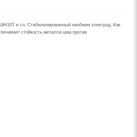
8Н10Т и т.п. Стабилизированный ниобием электрод. Как
спечивает стойкость металла шва против