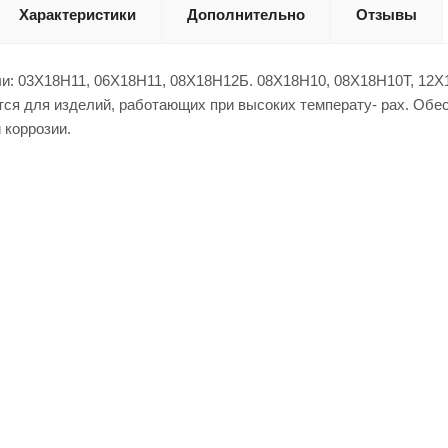
Характеристики
Дополнительно
Отзывы
и: 03Х18Н11, 06Х18Н11, 08Х18Н12Б. 08Х18Н10, 08Х18Н10Т, 12Х1
ся для изделий, работающих при высоких температу- рах. Обе
 коррозии.