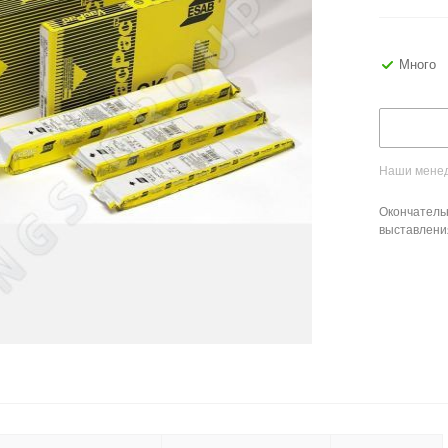
Много
Наши менед
Окончатель
выставлени