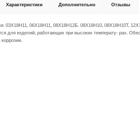
Характеристики
Дополнительно
Отзывы
и: 03Х18Н11, 06Х18Н11, 08Х18Н12Б. 08Х18Н10, 08Х18Н10Т, 12Х1
ся для изделий, работающих при высоких температу- рах. Обе
 коррозии.