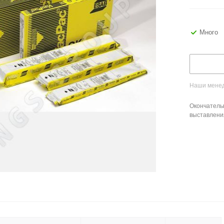
Много
Наши менед
Окончатель
выставлени