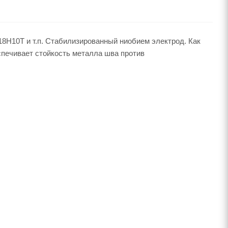
8Н10Т и т.п. Стабилизированный ниобием электрод. Как
спечивает стойкость металла шва против