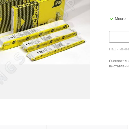
Много
Наши менед
Окончатель
выставлени