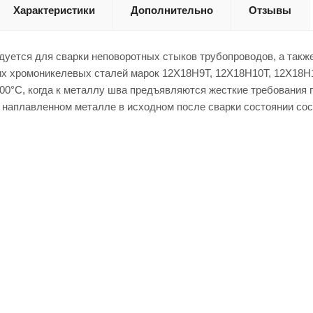
Характеристики
Дополнительно
Отзывы
уется для сварки неповоротных стыков трубопроводов, а также
х хромоникелевых сталей марок 12Х18Н9Т, 12Х18Н10Т, 12Х18Н12
00°С, когда к металлу шва предъявляются жесткие требования 
наплавленном металле в исходном после сварки состоянии сост