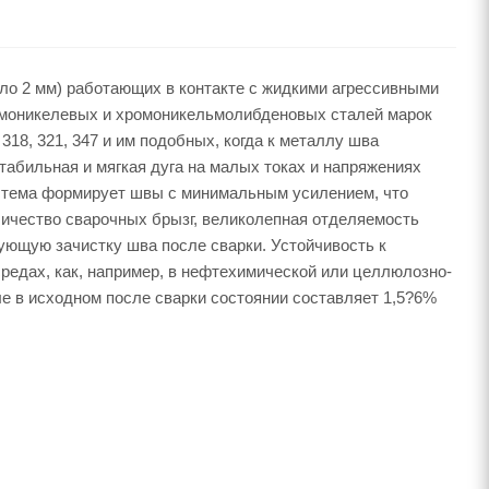
ло 2 мм) работающих в контакте с жидкими агрессивными
омоникелевых и хромоникельмолибденовых сталей марок
18, 321, 347 и им подобных, когда к металлу шва
табильная и мягкая дуга на малых токах и напряжениях
система формирует швы с минимальным усилением, что
ичество сварочных брызг, великолепная отделяемость
ующую зачистку шва после сварки. Устойчивость к
редах, как, например, в нефтехимической или целлюлозно-
 в исходном после сварки состоянии составляет 1,5?6%