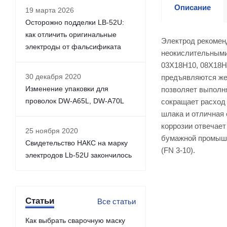
Описание
19 марта 2026
Осторожно подделки LB-52U:
как отличить оригинальные
Электрод рекоменд
электроды от фальсификата
неокислительными
03Х18Н10, 08Х18Н1
30 декабря 2020
предъявляются жес
Изменение упаковки для
позволяет выполня
проволок DW-A65L, DW-A70L
сокращает расход
шлака и отличная 
коррозии отвечает
25 ноября 2020
бумажной промышл
Свидетельство НАКС на марку
(FN 3-10).
электродов Lb-52U закончилось
Статьи
Все статьи
Как выбрать сварочную маску