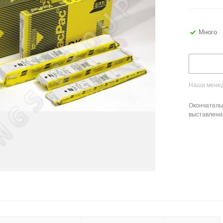
Много
Наши менед
Окончатель
выставлени