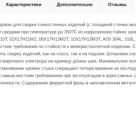
Характеристики
Дополнительно
Отзывы
ован для сварки тонкостенных изделий (с толщиной стенки око
 средами при температуре до 350?С из коррозионностойких хр
0Т, 02Х17Н11М2, 08Х17Н13М2Т, 10Х17Н13М3Т, AISI 304L, 316L, 3
ткие требования по стойкости к межкристаллитной коррозии. С
ть сварку изделий, как на спуск, так и на подъем. Шлаковая 
 сварочного электрода на единицу длины шва. Минимальное кол
смачивание кромок стыка сокращают потери времени на послед
 самым жестким требованиям при эксплуатации в агрессивных с
енности. Содержание ферритной фазы в наплавленном металле