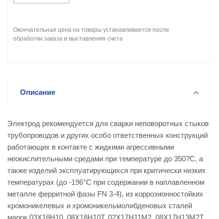
Окончательная цена на товары устанавливается после
обработки заказа и выставления счета
Описание
Электрод рекомендуется для сварки неповоротных стыков
трубопроводов и других особо ответственных конструкций
работающих в контакте с жидкими агрессивными
неокислительными средами при температуре до 350?С, а
также изделий эксплуатирующихся при критически низких
температурах (до -196°С при содержании в наплавленном
металле ферритной фазы FN 3-4), из коррозионностойких
хромоникелевых и хромоникельмолибденовых сталей
марок 03Х18Н10, 08Х18Н10Т, 02Х17Н11М2, 08Х17Н13М2Т,