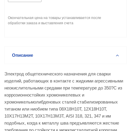
Окончательная цена на товары устанавливается после
обработки заказа и выставления счета
Описание
Электрод общетехнического назначения для сварки
изделий, работающих в контакте с жидкими агрессивными
неокислительными средами при температуре до 350?С из
коррозионностойких хромоникелевых и
хромоникельмолибденовых сталей стабилизированных
титаном или ниобием типа 08Х18Н10Т, 12Х18Н10Т,
10Х17Н13М2Т, 10Х17Н13М3Т, AISI 318, 321, 347 и им
подобных, когда к металлу шва предъявляются жесткие
требования по стойкости к межкристаллитной коррозии.