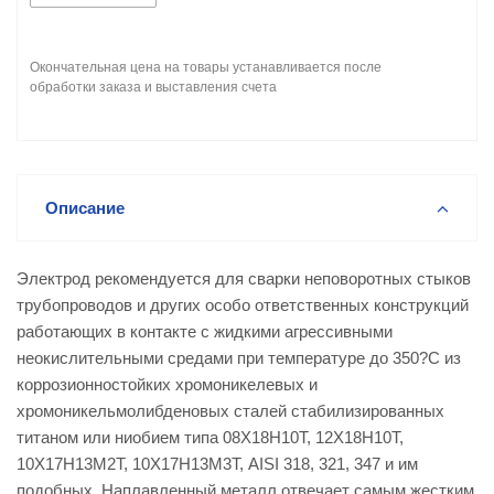
Окончательная цена на товары устанавливается после
обработки заказа и выставления счета
Описание
Электрод рекомендуется для сварки неповоротных стыков
трубопроводов и других особо ответственных конструкций
работающих в контакте с жидкими агрессивными
неокислительными средами при температуре до 350?С из
коррозионностойких хромоникелевых и
хромоникельмолибденовых сталей стабилизированных
титаном или ниобием типа 08Х18Н10Т, 12Х18Н10Т,
10Х17Н13М2Т, 10Х17Н13М3Т, AISI 318, 321, 347 и им
подобных. Наплавленный металл отвечает самым жестким