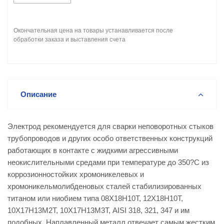
Окончательная цена на товары устанавливается после
обработки заказа и выставления счета
Описание
Электрод рекомендуется для сварки неповоротных стыков
трубопроводов и других особо ответственных конструкций
работающих в контакте с жидкими агрессивными
неокислительными средами при температуре до 350?С из
коррозионностойких хромоникелевых и
хромоникельмолибденовых сталей стабилизированных
титаном или ниобием типа 08Х18Н10Т, 12Х18Н10Т,
10Х17Н13М2Т, 10Х17Н13М3Т, AISI 318, 321, 347 и им
подобных. Наплавленный металл отвечает самым жестким