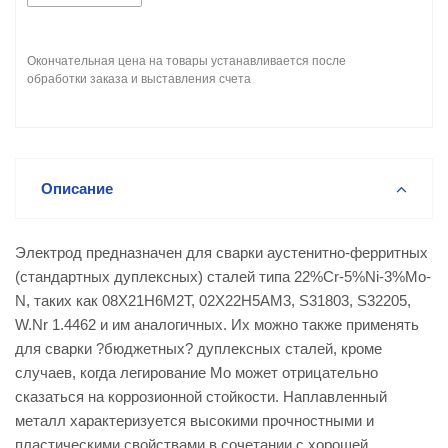
Окончательная цена на товары устанавливается после
обработки заказа и выставления счета
Описание
Электрод предназначен для сварки аустенитно-ферритных
(стандартных дуплексных) сталей типа 22%Cr-5%Ni-3%Mo-
N, таких как 08Х21Н6М2Т, 02Х22Н5АМ3, S31803, S32205,
W.Nr 1.4462 и им аналогичных. Их можно также применять
для сварки ?бюджетных? дуплексных сталей, кроме
случаев, когда легирование Mo может отрицательно
сказаться на коррозионной стойкости. Наплавленный
металл характеризуется высокими прочностными и
пластическими свойствами в сочетании с хорошей