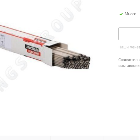
Много
Наши менед
Окончатель
выставлени