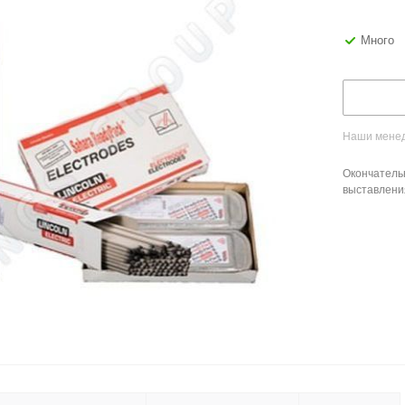
Много
Наши менед
Окончатель
выставлени